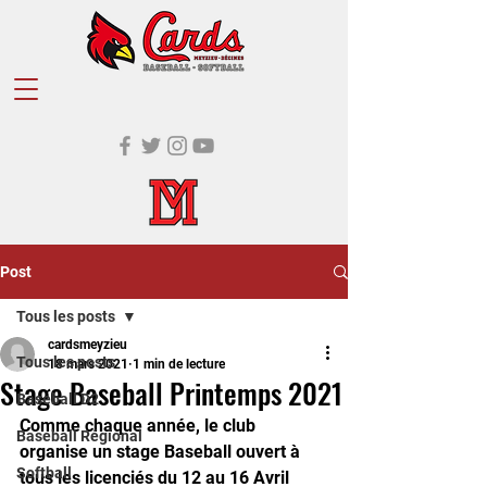
Post
Tous les posts
cardsmeyzieu
Tous les posts
18 mars 2021
1 min de lecture
Stage Baseball Printemps 2021
Baseball D2
Comme chaque année, le club 
Baseball Régional
organise un stage Baseball ouvert à 
Softball
tous les licenciés du 12 au 16 Avril 