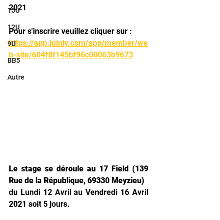
2021
15U
12U
Pour s'inscrire veuillez cliquer sur :
https://app.joinly.com/app/member/we
9U
b-site/604f8f145bf96c00063b9673
BB5
Autre
Le stage se déroule au 17 Field (139 
Rue de la République, 69330 Meyzieu)
du Lundi 12 Avril au Vendredi 16 Avril 
2021 soit 5 jours.