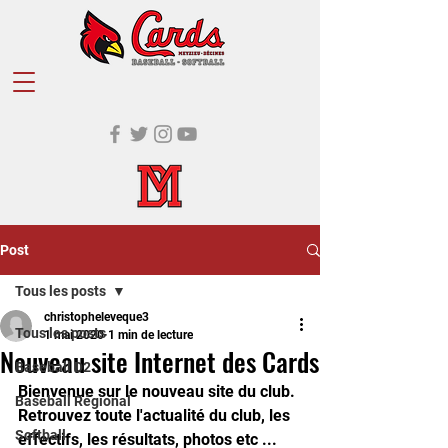
Post
Tous les posts
christopheleveque3
Tous les posts
1 mai 2020
1 min de lecture
Nouveau site Internet des Cards
Baseball D2
Bienvenue sur le nouveau site du club.
Baseball Régional
Retrouvez toute l'actualité du club, les 
Softball
effectifs, les résultats, photos etc ...