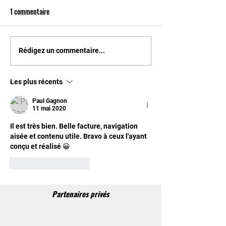
1 commentaire
Les Cards s'agrandi
Bénificiez de 10 € grâce à
Rédigez un commentaire...
notre partenaire !
Les plus récents
Paul Gagnon
11 mai 2020
Il est très bien. Belle facture, navigation 
aisée et contenu utile. Bravo à ceux l'ayant 
conçu et réalisé 😀
J'aime
Répondre
Partenaires privés