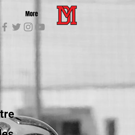
More
tre
des