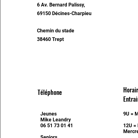
6 Av. Bernard Palissy,
69150 Décines-Charpieu
Chemin du stade
38460 Trept
Horai
Téléphone
Entra
Jeunes
9U = M
Mike Leandry
06 51 73 01 41
12U = 
Mercre
Seniors