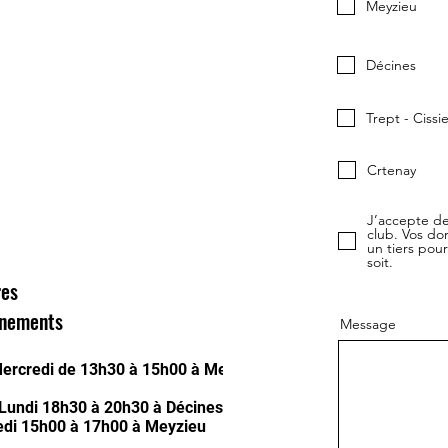
Meyzieu
Décines
Trept - Cissi
Crtenay
J’accepte de
club. Vos do
un tiers pou
soit.
res
inements
Message
ercredi de 13h30 à 15h00 à Meyzieu
Lundi 18h30 à 20h30 à Décines
di 15h00 à 17h00 à Meyzieu