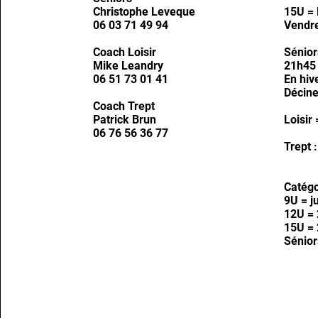
Christophe Leveque
15U = 
06 03 71 49 94
Vendre
Coach Loisir
Sénior
Mike Leandry
21h45
06 51 73 01 41
En hiv
Décin
Coach Trept
Patrick Brun
Loisir
06 76 56 36 77
Trept 
Catégo
9U = j
12U = 
15U = 
Sénior