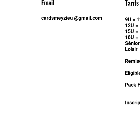
Email
Tarifs
cardsmeyzieu @gmail.com
9U = 1
12U = 
15U = 
18U = 
Sénior
Loisir
Remise
Eligib
Pack 
-10
Inscri