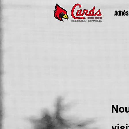
Adhés
Nou
vis