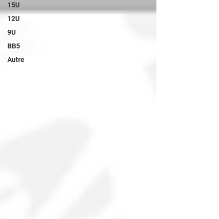
15U
12U
9U
BB5
Autre